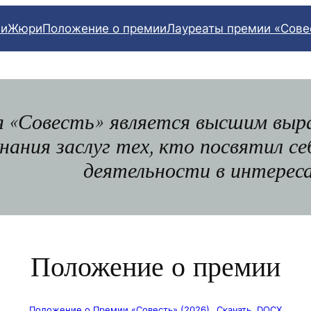
ли
Жюри
Положение о премии
Лауреаты премии «Сове
 «Совесть» является высшим вы
нания заслуг тех, кто посвятил с
деятельности в интереса
Положение о премии
Положение о Премии «Совесть» (2026)
Скачать .DOCX