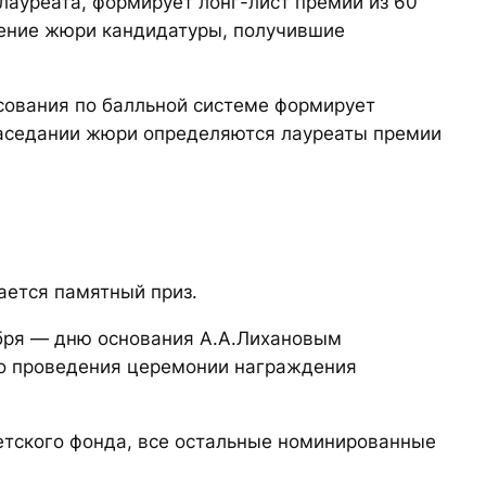
лауреата, формирует лонг-лист премии из 60
трение жюри кандидатуры, получившие
осования по балльной системе формирует
 заседании жюри определяются лауреаты премии
ается памятный приз.
ября — дню основания А.А.Лихановым
сто проведения церемонии награждения
детского фонда, все остальные номинированные