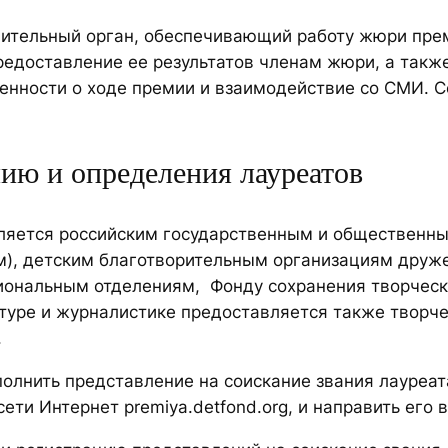
ительный орган, обеспечивающий работу жюри прем
предоставление ее результатов членам жюри, а так
енности о ходе премии и взаимодействие со СМИ. 
ию и определения лауреатов
вляется российским государственным и общественн
м), детским благотворительным организациям друж
иональным отделениям, Фонду сохранения творческ
уре и журналистике предоставляется также творч
.
олнить представление на соискание звания лауреат
ети Интернет premiya.detfond.org, и направить его 