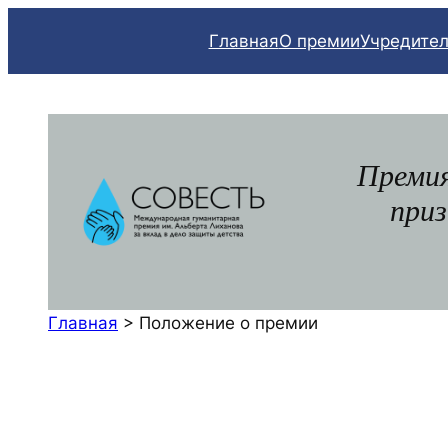
Перейти
Главная
О премии
Учредите
к
содержимому
Премия
приз
Главная
>
Положение о премии