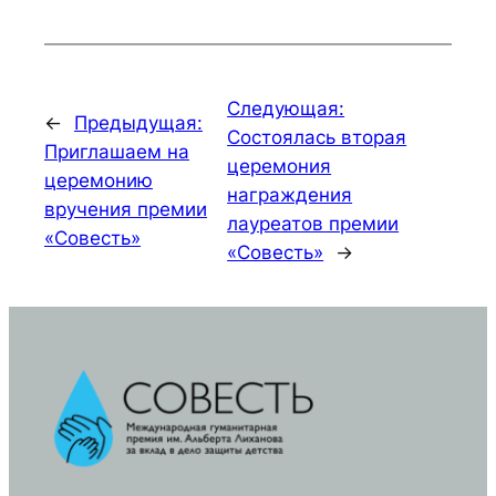
Следующая:
←
Предыдущая:
Состоялась вторая
Приглашаем на
церемония
церемонию
награждения
вручения премии
лауреатов премии
«Совесть»
«Совесть»
→