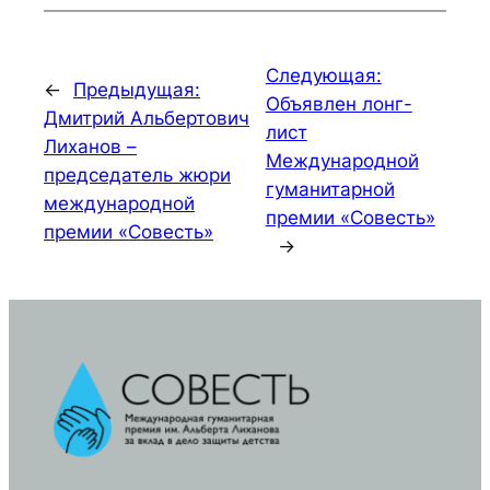
Следующая:
←
Предыдущая:
Объявлен лонг-
Дмитрий Альбертович
лист
Лиханов –
Международной
председатель жюри
гуманитарной
международной
премии «Совесть»
премии «Совесть»
→